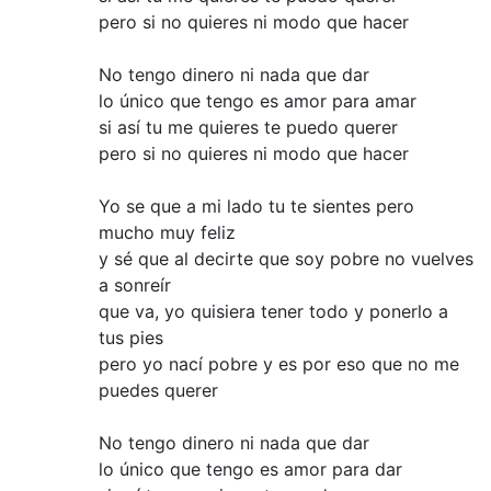
pero si no quieres ni modo que hacer
No tengo dinero ni nada que dar
lo único que tengo es amor para amar
si así tu me quieres te puedo querer
pero si no quieres ni modo que hacer
Yo se que a mi lado tu te sientes pero
mucho muy feliz
y sé que al decirte que soy pobre no vuelves
a sonreír
que va, yo quisiera tener todo y ponerlo a
tus pies
pero yo nací pobre y es por eso que no me
puedes querer
No tengo dinero ni nada que dar
lo único que tengo es amor para dar