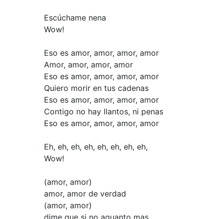
Escúchame nena
Wow!
Eso es amor, amor, amor, amor
Amor, amor, amor, amor
Eso es amor, amor, amor, amor
Quiero morir en tus cadenas
Eso es amor, amor, amor, amor
Contigo no hay llantos, ni penas
Eso es amor, amor, amor, amor
Eh, eh, eh, eh, eh, eh, eh, eh,
Wow!
(amor, amor)
amor, amor de verdad
(amor, amor)
dime que si no aguanto mas