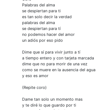
Palabras del alma
se despiertan para ti
es tan solo decir la verdad
palabras del alma
se despiertan para tí
no podemos hacer del amor
un adiós por eso pido
Dime que sí para vivir junto a tí
a tiempo entero y con tarjeta marcada
dime que no para morir de una vez
como se muere en la ausencia del agua
y eso es amor
(Repite coro)
Dame tan solo un momento mas
y te diré lo que guardo por ti