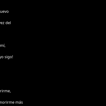
nuevo
vez del
mí,
yo sigo!
erirme,
 morirme más