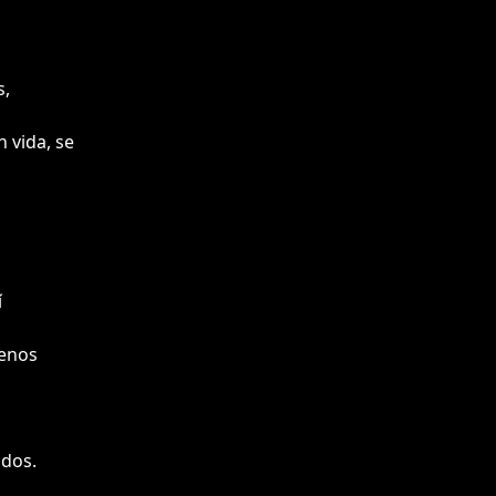
s,
 vida, se
í
menos
 dos.