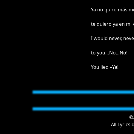
Ya no quiro más me
te quiero ya en mi 
I would never, never
to you…No…No!
You lied –Ya!
©2
All Lyrics