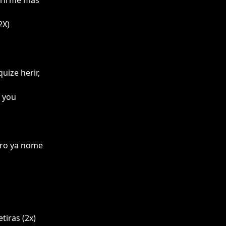
erirme más
2X)
uize herir,
o you
ero ya nome
tiras (2x)