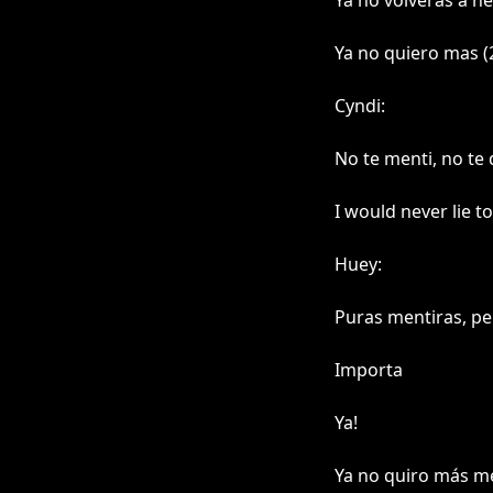
Ya no volverás a h
Ya no quiero mas (
Cyndi:
No te menti, no te q
I would never lie t
Huey:
Puras mentiras, p
Importa
Ya!
Ya no quiro más me