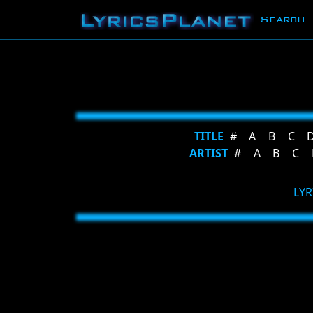
Search
TITLE
#
A
B
C
ARTIST
#
A
B
C
LYR