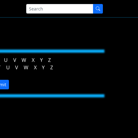
U
V
W
X
Y
Z
T
U
V
W
X
Y
Z
mit