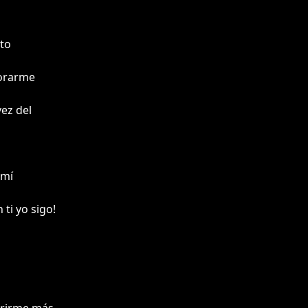
lto
morarme
vez del
 mí
 ti yo sigo!