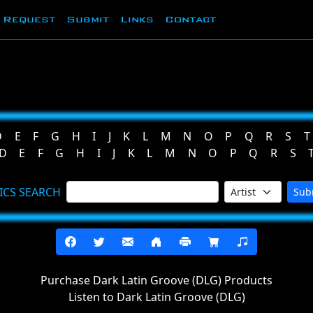
Request
Submit
Links
Contact
D
E
F
G
H
I
J
K
L
M
N
O
P
Q
R
S
T
D
E
F
G
H
I
J
K
L
M
N
O
P
Q
R
S
ICS SEARCH
Sub
Purchase Dark Latin Groove (DLG) Products
Listen to Dark Latin Groove (DLG)