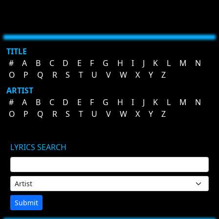
TITLE
#
A
B
C
D
E
F
G
H
I
J
K
L
M
N
O
P
Q
R
S
T
U
V
W
X
Y
Z
ARTIST
#
A
B
C
D
E
F
G
H
I
J
K
L
M
N
O
P
Q
R
S
T
U
V
W
X
Y
Z
LYRICS SEARCH
Submit