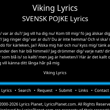
Viking Lyrics
SVENSK POJKE Lyrics
/ var är du?/ Jag vill ha dig nu/ Kom till mig/ fö jag älskar di
 Jag ringer dig/ var är du?/ Du är inte hemma/ Och vi ska/ s
 dö för kärleken, ja// Älska mig här och nu/ kyss mig/ tänk at
/ under den här blå himmel// Jag drömmer dig/ varje natt/ d
m blå is/ so kallt/ men jag är helveten// Här är det kallt och
g vill känna ditt långa hår på mig
Viking Lyrics
Lyrics
Search
Request
Submit
Links
Contact
000-2026 Lyrics Planet, LyricsPlanet.com. All Rights Reserv