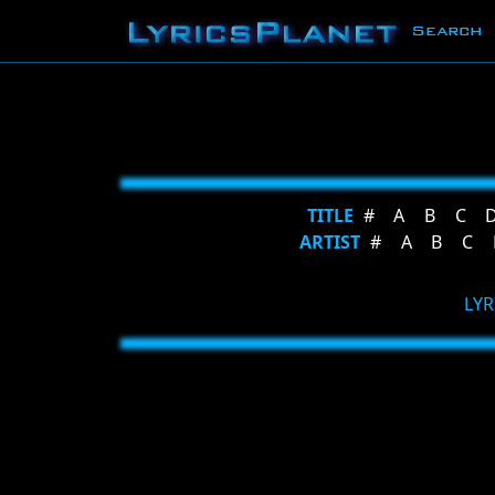
Search
TITLE
#
A
B
C
ARTIST
#
A
B
C
LYR