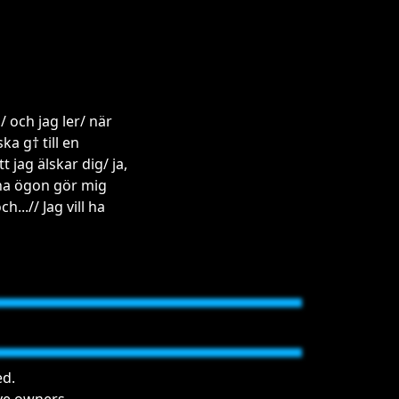
g/ och jag ler/ när
ka g† till en
t jag älskar dig/ ja,
ina ögon gör mig
...// Jag vill ha
ed.