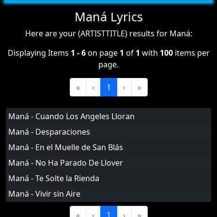
Maná Lyrics
Here are your (ARTISTTITLE) results for Maná:
Displaying Items
1 - 6
on page
1
of
1
with
100
items per
page.
«
‹
1
›
»
Maná - Cuando Los Angeles Lloran
Maná - Desparaciones
Maná - En el Muelle de San Blás
Maná - No Ha Parado De Llover
Maná - Te Solte la Rienda
Maná - Vivir sin Aire
«
‹
1
›
»