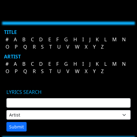
TITLE
#
A
B
C
D
E
F
G
H
I
J
K
L
M
N
O
P
Q
R
S
T
U
V
W
X
Y
Z
ARTIST
#
A
B
C
D
E
F
G
H
I
J
K
L
M
N
O
P
Q
R
S
T
U
V
W
X
Y
Z
LYRICS SEARCH
Submit